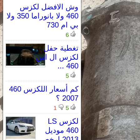
وش الافضل لكزس
460 ولا بانوراما 350 ولا
بي ام 730
6
تغطية حفل
لكزس ال اس
460 ...
5
كم أسعار اللكزس 460
2007 ؟
1
5
لكزس LS
460 موديل
2013 ارخص