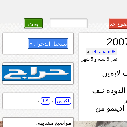
وع جديد
تسجيل الدخول »
ebraham98
4
قبل 6 سنه و 5 شهر
 لايمين
الدوده تلف
،
،
لكزس
LS
ادينمو من
مواضيع مشابهة: